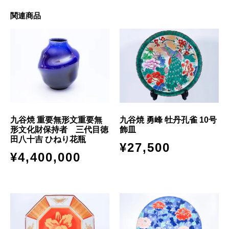
関連商品
九谷焼 重要無形文重要無
九谷焼 勇峰 牡丹孔雀 10号
形文化財保持者 三代目徳
飾皿
田八十吉 ひねり花瓶
¥
27,500
¥
4,400,000