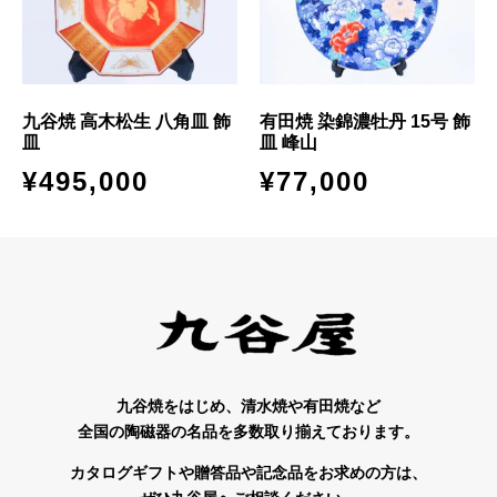
九谷焼 高木松生 八角皿 飾
有田焼 染錦濃牡丹 15号 飾
皿
皿 峰山
¥
495,000
¥
77,000
九谷焼をはじめ、清水焼や有田焼など
全国の陶磁器の名品を多数取り揃えております。
カタログギフトや贈答品や記念品をお求めの方は、