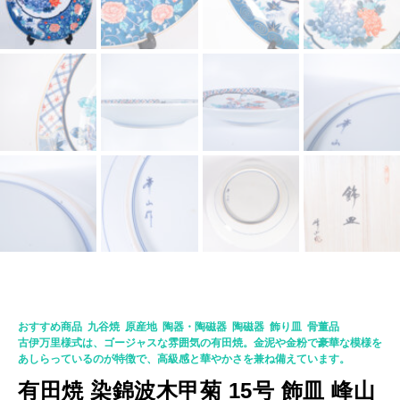
K-0003-1
おすすめ商品
,
九谷焼
,
原産地
,
陶器・陶磁器
,
陶磁器
,
飾り皿
,
骨董品
古伊万里様式は、ゴージャスな雰囲気の有田焼。金泥や金粉で豪華な模様を
あしらっているのが特徴で、高級感と華やかさを兼ね備えています。
有田焼 染錦波木甲菊 15号 飾皿 峰山