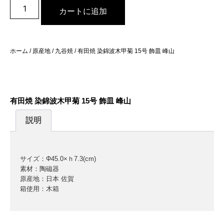
カートに追加
ホーム
/
原産地
/
九谷焼
/ 有田焼 染錦波木甲菊 15号 飾皿 峰山
有田焼 染錦波木甲菊 15号 飾皿 峰山
説明
サイズ：Φ45.0×ｈ7.3(cm)
素材：陶磁器
原産地：日本 佐賀
箱使用：木箱