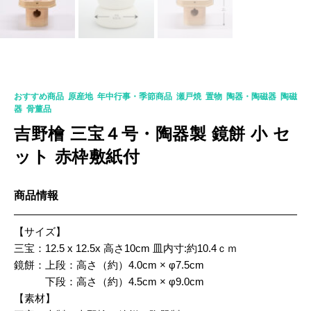
K-406
おすすめ商品
,
原産地
,
年中行事・季節商品
,
瀬戸焼
,
置物
,
陶器・陶磁器
,
陶磁
器
,
骨董品
吉野檜 三宝４号・陶器製 鏡餅 小 セ
ット 赤枠敷紙付
商品情報
【サイズ】
三宝：12.5 x 12.5x 高さ10cm 皿内寸:約10.4ｃｍ
鏡餅：上段：高さ（約）4.0cm × φ7.5cm
下段：高さ（約）4.5cm × φ9.0cm
【素材】