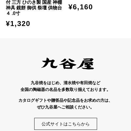
付 三方 ひのき製 国産 神棚
¥
6,160
神具 鏡餅 御供 祭壇 供物台
４ .0寸
¥
1,320
九谷焼をはじめ、清水焼や有田焼など
全国の陶磁器の名品を多数取り揃えております。
カタログギフトや贈答品や記念品をお求めの方は、
ぜひ九谷屋へご相談ください。
公式サイトはこちらから