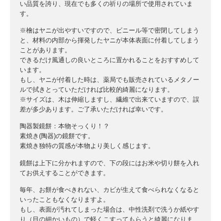
い品質を誇り、現在でも多くの祈りの場所で使用されていま
す。
※檜はヤニが出やすいですので、ビニール等で密閉してしまう
と、材料の内部から揮発したヤニが本体表面に付着してしまう
ことがあります。
できるだけ風通しの良いところに置かれることをおすすめして
います。
もし、ヤニが付着した時は、薬局でも販売されているメタノー
ルで拭きとっていただければ比較的綺麗になります。
※サイズは、木は伸縮しますし、繊維で出来ていますので、誤
差が多少あります。ご了承いただければ幸いです。
陶器製鏡餅：本物そっくり！？
素焼き(陶器)の鏡餅です。
素焼き独特の質感が本物より美しく感じます。
鏡餅は上下に分かれますので、下の段にはお米や切り餅を入れ
てお供えすることができます。
毎年、お餅が食べきれない、カビが生えて食べられなくなると
いったこともなくなりますよ。
もし、表面が汚れてしまった場合は、中性洗剤で洗うか紙やす
り（目の細かいもの）で軽くこすってもらうと綺麗になりま