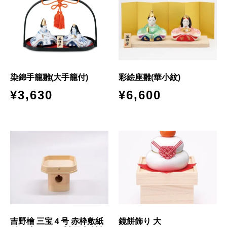
染錦手籠雛(大手籠付)
彩絵座雛(華小紋)
¥
3,630
¥
6,600
吉野檜 三宝４号 赤枠敷紙
鏡餅飾り 大