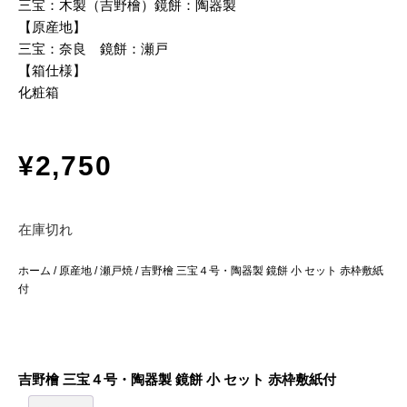
三宝：木製（吉野檜）鏡餅：陶器製
【原産地】
三宝：奈良 鏡餅：瀬戸
【箱仕様】
化粧箱
¥
2,750
在庫切れ
ホーム
/
原産地
/
瀬戸焼
/ 吉野檜 三宝４号・陶器製 鏡餅 小 セット 赤枠敷紙
付
吉野檜 三宝４号・陶器製 鏡餅 小 セット 赤枠敷紙付