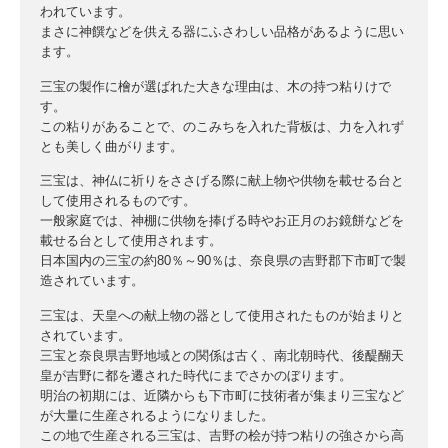
われています。
まさに神饌などを供える器にふさわしい品格があるように思い
ます。
三宝の製作に檜が選ばれた大きな理由は、木の持つ粘りけで
す。
この粘りがあることで、のこみちを入れた背板は、力を入れず
とも美しく曲がります。
三宝は、神仏に祈りをささげる際に献上物や供物を載せる台と
して使用されるものです。
一般家庭では、神棚に供物を捧げる時やお正月のお鏡餅などを
載せる台として使用されます。
日本国内の三宝の約80％～90％は、奈良県の吉野郡下市町で製
造されています。
三宝は、天皇への献上物の器として使用されたものが始まりと
されています。
三宝と奈良県吉野地域との関係は古く、南北朝時代、後醍醐天
皇が吉野に都を遷された時代にまでさかのぼります。
明治の初期には、近隣からも下市町に技術者が集まり三宝など
が大量に生産されるようになりました。
この地で生産される三宝は、吉野の桧が持つ粘りの強さから高