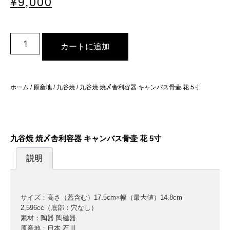
¥
9,000
カートに追加
ホーム
/
原産地
/
九谷焼
/ 九谷焼 焼〆舎利容器 キャンバス骨壷 花 5寸
九谷焼 焼〆舎利容器 キャンバス骨壷 花 5寸
説明
サイズ：高さ（蓋含む）17.5cm×幅（最大値）14.8cm
2,596cc（底部：穴なし）
素材：陶器 陶磁器
原産地：日本 石川