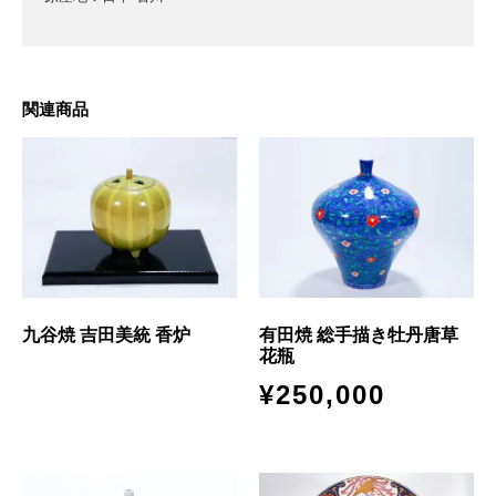
関連商品
九谷焼 吉田美統 香炉
有田焼 総手描き牡丹唐草
花瓶
¥
250,000