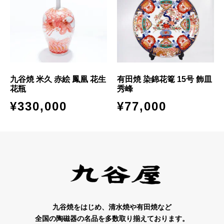
九谷焼 米久 赤絵 鳳凰 花生
有田焼 染錦花篭 15号 飾皿
花瓶
秀峰
¥
330,000
¥
77,000
九谷焼をはじめ、清水焼や有田焼など
全国の陶磁器の名品を多数取り揃えております。