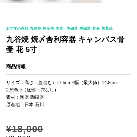
K-0339
おすすめ商品
,
九谷焼
,
原産地
,
陶器・陶磁器
,
陶磁器
,
骨壷
,
骨董品
九谷焼 焼〆舎利容器 キャンバス骨
壷 花 5寸
商品情報
サイズ：高さ（蓋含む）17.5cm×幅（最大値）14.8cm
2,596cc（底部：穴なし）
素材：陶器 陶磁器
原産地：日本 石川
¥
18,000