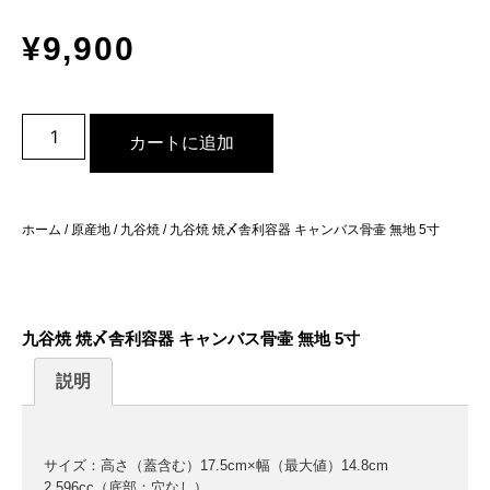
¥
9,900
カートに追加
ホーム
/
原産地
/
九谷焼
/ 九谷焼 焼〆舎利容器 キャンバス骨壷 無地 5寸
九谷焼 焼〆舎利容器 キャンバス骨壷 無地 5寸
説明
サイズ：高さ（蓋含む）17.5cm×幅（最大値）14.8cm
2,596cc（底部：穴なし）