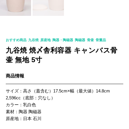
K-0312
おすすめ商品
,
九谷焼
,
原産地
,
陶器・陶磁器
,
陶磁器
,
骨壷
,
骨董品
九谷焼 焼〆舎利容器 キャンバス骨
壷 無地 5寸
商品情報
サイズ：高さ（蓋含む）17.5cm×幅（最大値）14.8cm
2,596cc（底部：穴なし）
カラー：乳白色
素材：陶器 陶磁器
原産地：日本 石川