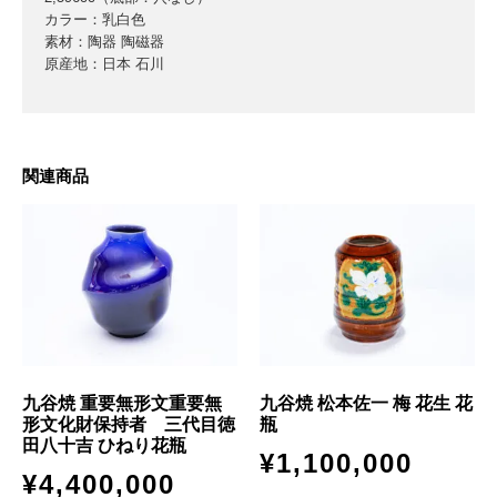
カラー：乳白色
素材：陶器 陶磁器
原産地：日本 石川
関連商品
九谷焼 重要無形文重要無
九谷焼 松本佐一 梅 花生 花
形文化財保持者 三代目徳
瓶
田八十吉 ひねり花瓶
¥
1,100,000
¥
4,400,000