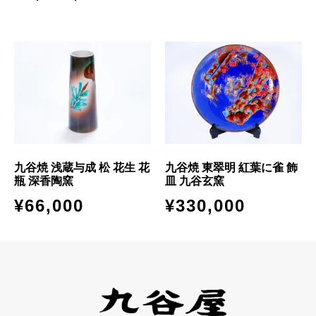
九谷焼 浅蔵与成 松 花生 花
九谷焼 東翠明 紅葉に雀 飾
瓶 深香陶窯
皿 九谷玄窯
¥
66,000
¥
330,000