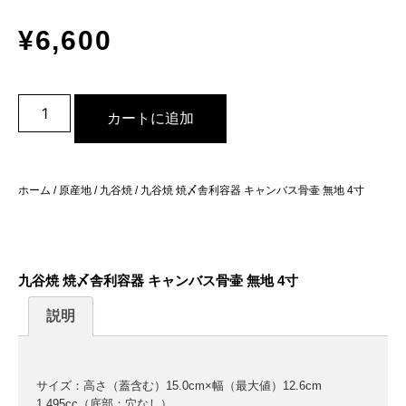
¥
6,600
カートに追加
ホーム
/
原産地
/
九谷焼
/ 九谷焼 焼〆舎利容器 キャンバス骨壷 無地 4寸
九谷焼 焼〆舎利容器 キャンバス骨壷 無地 4寸
説明
サイズ：高さ（蓋含む）15.0cm×幅（最大値）12.6cm
1,495cc（底部：穴なし）