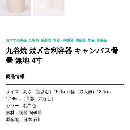
K-0313
おすすめ商品
,
九谷焼
,
原産地
,
陶器・陶磁器
,
陶磁器
,
骨壷
,
骨董品
九谷焼 焼〆舎利容器 キャンバス骨
壷 無地 4寸
商品情報
サイズ：高さ（蓋含む）15.0cm×幅（最大値）12.6cm
1,495cc（底部：穴なし）
カラー：乳白色
素材：陶器 陶磁器
原産地：日本 石川