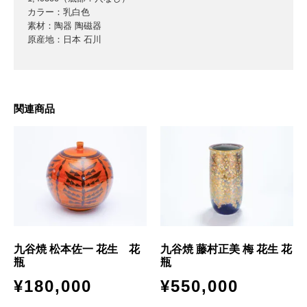
カラー：乳白色
素材：陶器 陶磁器
原産地：日本 石川
関連商品
九谷焼 松本佐一 花生 花
九谷焼 藤村正美 梅 花生 花
瓶
瓶
¥
180,000
¥
550,000