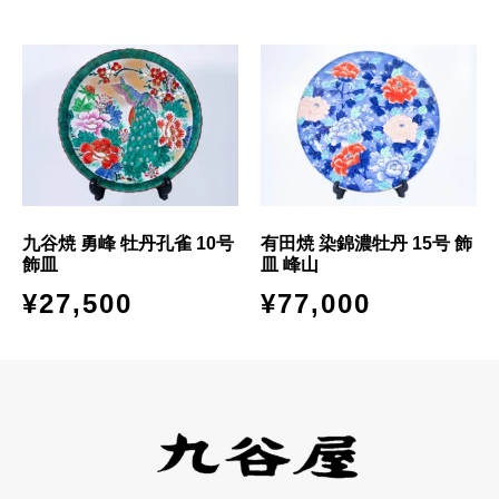
九谷焼 勇峰 牡丹孔雀 10号
有田焼 染錦濃牡丹 15号 飾
飾皿
皿 峰山
¥
27,500
¥
77,000