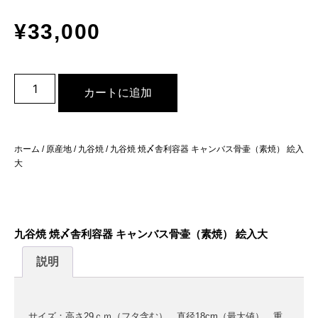
¥
33,000
カートに追加
ホーム
/
原産地
/
九谷焼
/ 九谷焼 焼〆舎利容器 キャンバス骨壷（素焼） 絵入
大
九谷焼 焼〆舎利容器 キャンバス骨壷（素焼） 絵入大
説明
サイズ：高さ29ｃｍ（フタ含む） 直径18cm（最大値） 重