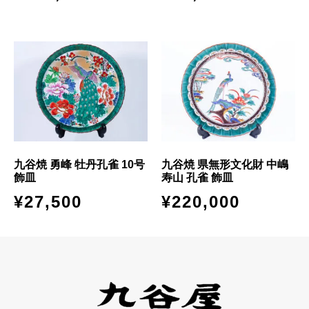
九谷焼 勇峰 牡丹孔雀 10号
九谷焼 県無形文化財 中嶋
飾皿
寿山 孔雀 飾皿
¥
27,500
¥
220,000