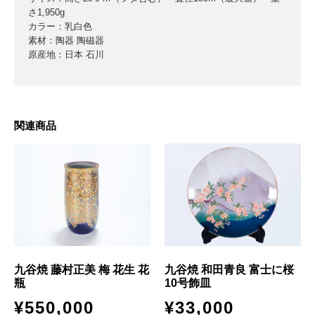
さ1,950g
カラー：乳白色
素材：陶器 陶磁器
原産地：日本 石川
関連商品
九谷焼 藤村正美 梅 花生 花
九谷焼 和田青良 富士に桜
瓶
10号飾皿
¥
550,000
¥
33,000