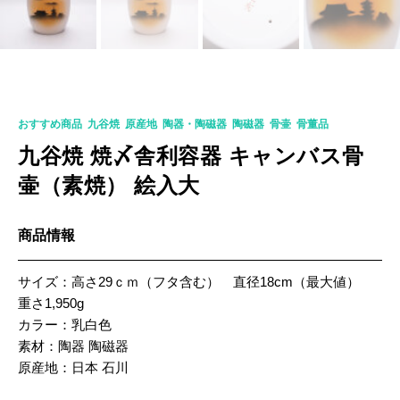
K-0373
おすすめ商品
,
九谷焼
,
原産地
,
陶器・陶磁器
,
陶磁器
,
骨壷
,
骨董品
九谷焼 焼〆舎利容器 キャンバス骨
壷（素焼） 絵入大
商品情報
サイズ：高さ29ｃｍ（フタ含む） 直径18cm（最大値）
重さ1,950g
カラー：乳白色
素材：陶器 陶磁器
原産地：日本 石川