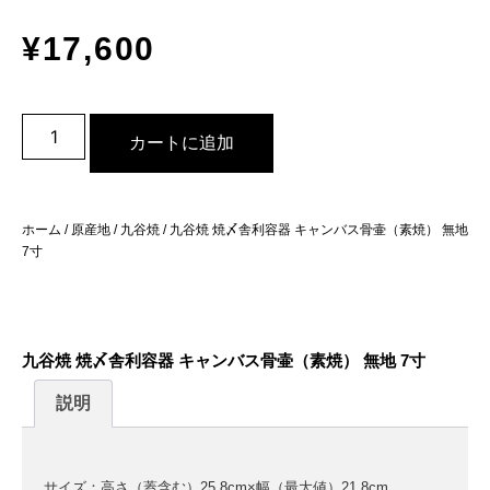
¥
17,600
カートに追加
ホーム
/
原産地
/
九谷焼
/ 九谷焼 焼〆舎利容器 キャンバス骨壷（素焼） 無地
7寸
九谷焼 焼〆舎利容器 キャンバス骨壷（素焼） 無地 7寸
説明
サイズ：高さ（蓋含む）25.8cm×幅（最大値）21.8cm