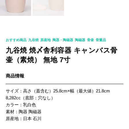
K-0310
おすすめ商品
,
九谷焼
,
原産地
,
陶器・陶磁器
,
陶磁器
,
骨壷
,
骨董品
九谷焼 焼〆舎利容器 キャンバス骨
壷（素焼） 無地 7寸
商品情報
サイズ：高さ（蓋含む）25.8cm×幅（最大値）21.8cm
8,282cc（底部：穴なし）
カラー：乳白色
素材：陶器 陶磁器
原産地：日本 石川