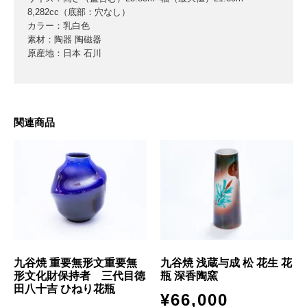
8,282cc（底部：穴なし）
カラー：乳白色
素材：陶器 陶磁器
原産地：日本 石川
関連商品
九谷焼 重要無形文重要無
九谷焼 浅蔵与成 松 花生 花
形文化財保持者 三代目徳
瓶 深香陶窯
田八十吉 ひねり花瓶
¥
66,000