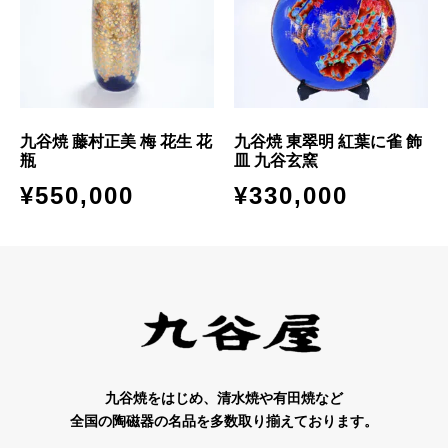
九谷焼 藤村正美 梅 花生 花
九谷焼 東翠明 紅葉に雀 飾
瓶
皿 九谷玄窯
¥
550,000
¥
330,000
九谷焼をはじめ、清水焼や有田焼など
全国の陶磁器の名品を多数取り揃えております。