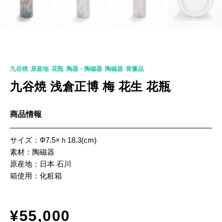
K-0018
九谷焼
,
原産地
,
花瓶
,
陶器・陶磁器
,
陶磁器
,
骨董品
九谷焼 浅倉正博 梅 花生 花瓶
商品情報
サイズ：Φ7.5×ｈ18.3(cm)
素材：陶磁器
原産地：日本 石川
箱使用：化粧箱
¥
55,000