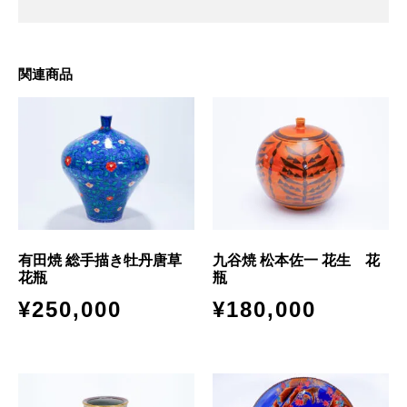
関連商品
有田焼 総手描き牡丹唐草
九谷焼 松本佐一 花生 花
花瓶
瓶
¥
250,000
¥
180,000