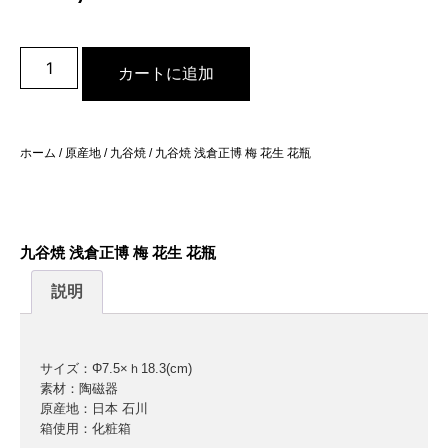
カートに追加
ホーム
/
原産地
/
九谷焼
/ 九谷焼 浅倉正博 梅 花生 花瓶
九谷焼 浅倉正博 梅 花生 花瓶
説明
サイズ：Φ7.5×ｈ18.3(cm)
素材：陶磁器
原産地：日本 石川
箱使用：化粧箱