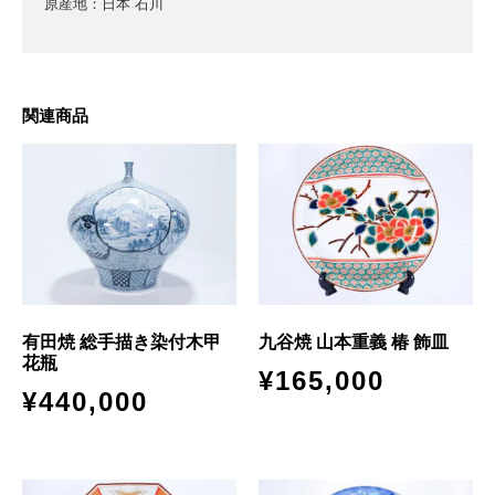
原産地：日本 石川
関連商品
有田焼 総手描き染付木甲
九谷焼 山本重義 椿 飾皿
花瓶
¥
165,000
¥
440,000