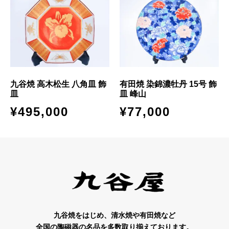
九谷焼 高木松生 八角皿 飾
有田焼 染錦濃牡丹 15号 飾
皿
皿 峰山
¥
495,000
¥
77,000
九谷焼をはじめ、清水焼や有田焼など
全国の陶磁器の名品を多数取り揃えております。