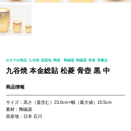
K-0327
おすすめ商品
,
九谷焼
,
原産地
,
陶器・陶磁器
,
陶磁器
,
骨壷
,
骨董品
九谷焼 本金総貼 松菱 骨壺 黒 中
商品情報
サイズ：高さ（蓋含む）23.0cm×幅（最大値）15.5cm
素材：陶磁器
原産地：日本 石川