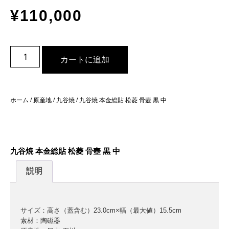
¥
110,000
カートに追加
ホーム
/
原産地
/
九谷焼
/ 九谷焼 本金総貼 松菱 骨壺 黒 中
九谷焼 本金総貼 松菱 骨壺 黒 中
説明
サイズ：高さ（蓋含む）23.0cm×幅（最大値）15.5cm
素材：陶磁器