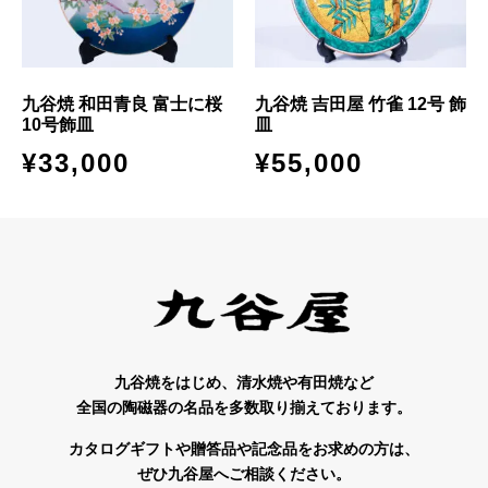
九谷焼 和田青良 富士に桜
九谷焼 吉田屋 竹雀 12号 飾
10号飾皿
皿
¥
33,000
¥
55,000
九谷焼をはじめ、清水焼や有田焼など
全国の陶磁器の名品を多数取り揃えております。
カタログギフトや贈答品や記念品をお求めの方は、
ぜひ九谷屋へご相談ください。