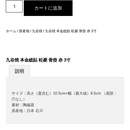
カートに追加
ホーム
/
原産地
/
九谷焼
/ 九谷焼 本金総貼 松菱 骨壺 赤 3寸
九谷焼 本金総貼 松菱 骨壺 赤 3寸
説明
サイズ：高さ（蓋含む）10.5cm×幅（最大値）8.5cm （底部：
穴なし）
素材：陶磁器
原産地：日本 石川