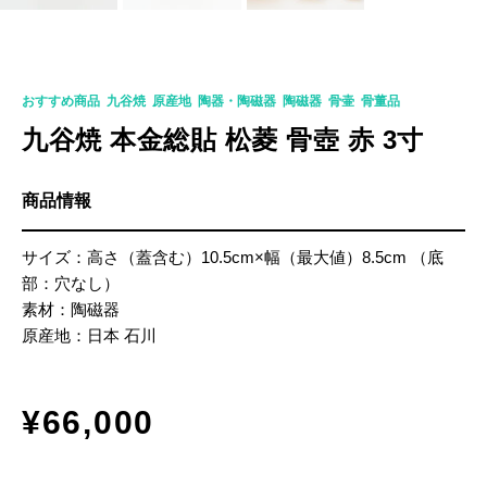
K-0331
おすすめ商品
,
九谷焼
,
原産地
,
陶器・陶磁器
,
陶磁器
,
骨壷
,
骨董品
九谷焼 本金総貼 松菱 骨壺 赤 3寸
商品情報
サイズ：高さ（蓋含む）10.5cm×幅（最大値）8.5cm （底
部：穴なし）
素材：陶磁器
原産地：日本 石川
¥
66,000