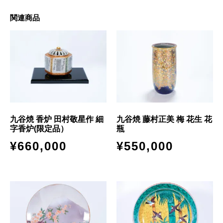
関連商品
九谷焼 香炉 田村敬星作 細
九谷焼 藤村正美 梅 花生 花
字香炉(限定品）
瓶
¥
660,000
¥
550,000