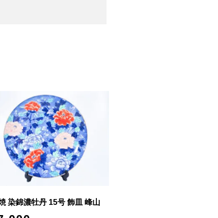
焼 染錦濃牡丹 15号 飾皿 峰山