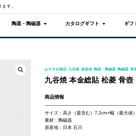
ります。
陶器・陶磁器
カタログギフト
ギフ
K-0332
おすすめ商品
,
九谷焼
,
原産地
,
陶器・陶磁器
,
陶磁器
,
骨
九谷焼 本金総貼 松菱 骨壺 
商品情報
サイズ：高さ（蓋含む）7.2cm×幅（最大値）6
素材：陶磁器
原産地：日本 石川