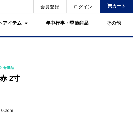
カート
会員登録
ログイン
トアイテム
年中行事・季節商品
その他
壷
,
骨董品
赤 2寸
.2cm