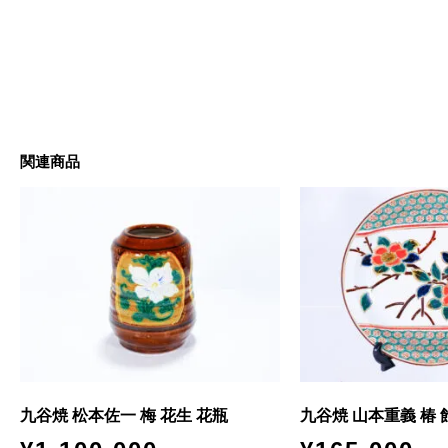
関連商品
九谷焼 松本佐一 梅 花生 花瓶
九谷焼 山本重義 椿 