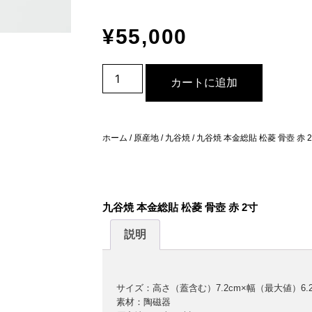
¥
55,000
カートに追加
ホーム
/
原産地
/
九谷焼
/ 九谷焼 本金総貼 松菱 骨壺 赤 
九谷焼 本金総貼 松菱 骨壺 赤 2寸
説明
サイズ：高さ（蓋含む）7.2cm×幅（最大値）6.2
素材：陶磁器