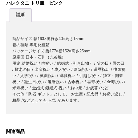
ハレクタニ トリ皿 ピンク
説明
商品サイズ 幅163×奥行き40×高さ15mm
箱の種類 専用化粧箱
パッケージサイズ 縦177×横152×高さ25mm
原産国 日本・石川（九谷焼）
用途 結婚祝い / 内祝い / 結婚式（引き出物） / 父の日 / 母の日
/ 敬老の日 / 出産祝い / 成人祝い / 新築祝い / 還暦祝い / 快気祝
い / 入学祝い / 就職祝い / 退職祝い / 引越し祝い / 独立・開業
祝い / 誕生日祝い / 還暦祝い / 古希祝い / 喜寿祝い / 傘寿祝い /
米寿祝い / 金婚式 銀婚式 祝い / お中元 / お歳暮 /など
その他「陶器 ギフト」として、 お土産 / 記念品 / お祝い返し /
粗品 /などとしても 人気 があります。
関連商品