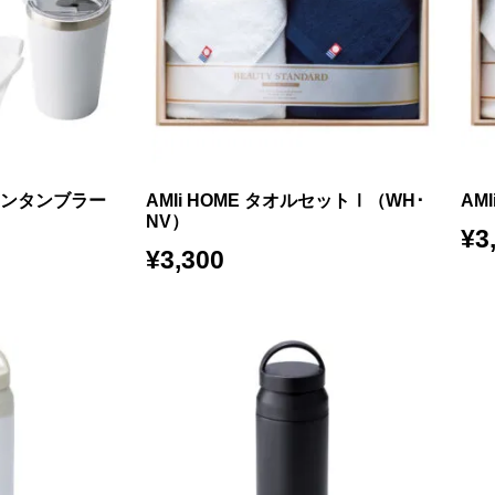
プインタンブラー
AMIi HOME タオルセットⅠ（WH･
AM
NV）
¥
3
¥
3,300